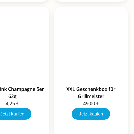
 Pink Champagne 5er
XXL Geschenkbox für
62g
Grillmeister
4,25
€
49,00
€
Jetzt kaufen
Jetzt kaufen