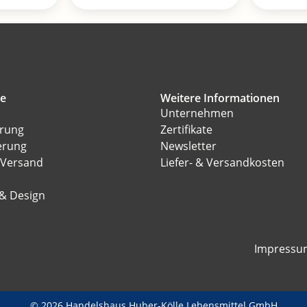
ce
Weitere Informationen
Unternehmen
erung
Zertifikate
erung
Newsletter
 Versand
Liefer- & Versandkosten
l
 & Design
Impressu
© 2026 Handelshaus Huber-Kölle Lebensmittel GmbH