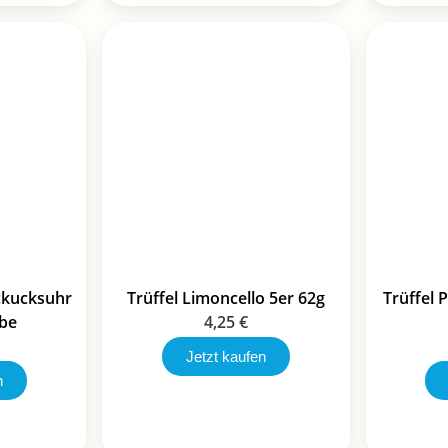
ckucksuhr
Trüffel Limoncello 5er 62g
Trüffel
be
4,25
€
Jetzt kaufen
n