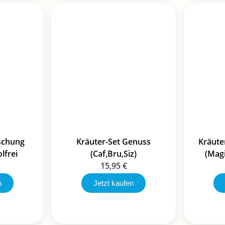
schung
Kräuter-Set Genuss
Kräuter
lfrei
(Caf,Bru,Siz)
(Magi
15,95
€
n
Jetzt kaufen