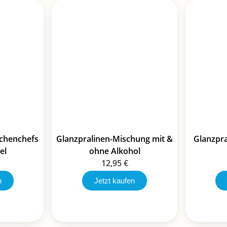
üchenchefs
Glanzpralinen-Mischung mit &
Glanzpr
el
ohne Alkohol
12,95
€
n
Jetzt kaufen