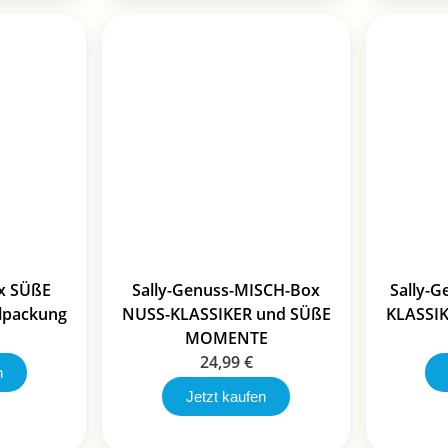
ox SÜßE
Sally-Genuss-MISCH-Box
Sally-
packung
NUSS-KLASSIKER und SÜßE
KLASSI
MOMENTE
24,99
€
n
Jetzt kaufen