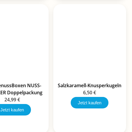
GenussBoxen NUSS-
Salzkaramell-Knusperkugeln
KER Doppelpackung
6,50
€
24,99
€
Jetzt kaufen
Jetzt kaufen