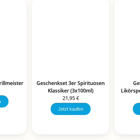
illmeister
Geschenkset 3er Spirituosen
Ge
Klassiker (3x100ml)
Likörspe
21,95
€
n
Jetzt kaufen