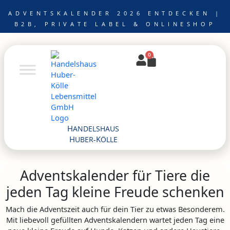
Zum
ADVENTSKALENDER 2026 ENTDECKEN |
Inhalt
B2B, PRIVATE LABEL & ONLINESHOP
springen
0
Warenkorb
H
ANDELSHAUS
H
K
UBER-
ÖLLE
Adventskalender für Tiere die
jeden Tag kleine Freude schenken
Mach die Adventszeit auch für dein Tier zu etwas Besonderem.
Mit liebevoll gefüllten Adventskalendern wartet jeden Tag eine