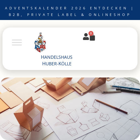
Zum
ADVENTSKALENDER 2026 ENTDECKEN |
Inhalt
B2B, PRIVATE LABEL & ONLINESHOP
springen
0
Warenkorb
H
ANDELSHAUS
H
K
UBER-
ÖLLE