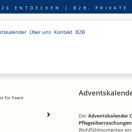
26 ENTDECKEN | B2B, PRIVATE
tskalender
Über uns
Kontakt
B2B
Adventskalende
s für Paare
Der
Adventskalender C
Pflegeüberraschungen
Wohlfühlmomenten ein.