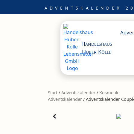
Zum
ADVENTSKALENDER 20
Inhalt
springen
Adven
H
ANDELSHAUS
H
K
UBER-
ÖLLE
Start
/
Adventskalender
/
Kosmetik
Adventskalender
/ Adventskalender Couple