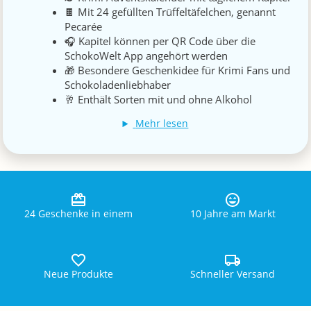
🍫 Mit 24 gefüllten Trüffeltäfelchen, genannt
Pecarée
🎧 Kapitel können per QR Code über die
SchokoWelt App angehört werden
🎁 Besondere Geschenkidee für Krimi Fans und
Schokoladenliebhaber
🥂 Enthält Sorten mit und ohne Alkohol
Mehr lesen
24 Geschenke in einem
10 Jahre am Markt
Neue Produkte
Schneller Versand