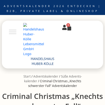
Zum
ADVENTSKALENDER 2026 ENTDECKEN |
Inhalt
B2B, PRIVATE LABEL & ONLINESHOP
springen
0
Warenkorb
H
ANDELSHAUS
H
K
UBER-
ÖLLE
Start
/
Adventskalender
/
Süße Advents­
kalender
/ Criminal Christmas „Knechts
schwerster Fall“ Adventskalender
Criminal Christmas „Knechts