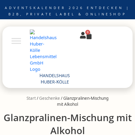
Zum
ADVENTSKALENDER 2026 ENTDECKEN |
Inhalt
B2B, PRIVATE LABEL & ONLINESHOP
springen
0
Warenkorb
H
ANDELSHAUS
H
K
UBER-
ÖLLE
Start
/
Geschenke
/ Glanzpralinen-Mischung
mit Alkohol
Glanzpralinen-Mischung mit
Alkohol