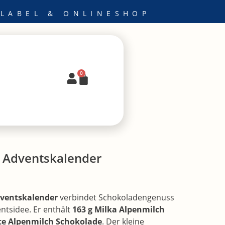
 LABEL & ONLINESHOP
0
Warenkorb
l Adventskalender
dventskalender
verbindet Schokoladengenuss
entsidee. Er enthält
163 g Milka Alpenmilch
te Alpenmilch Schokolade
. Der kleine