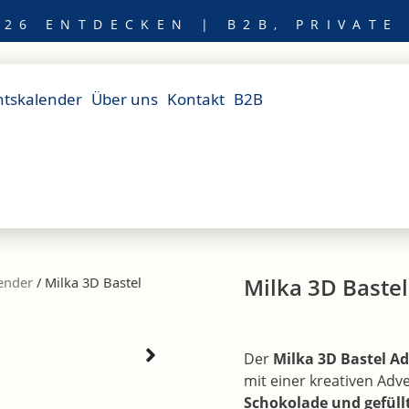
26 ENTDECKEN | B2B, PRIVATE
tskalender
Über uns
Kontakt
B2B
Milka 3D Baste
ender
/ Milka 3D Bastel
Der
Milka 3D Bastel A
mit einer kreativen Adv
Schokolade und gefüll