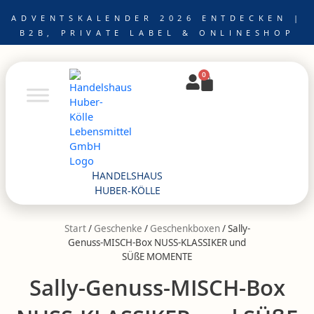
Zum
ADVENTSKALENDER 2026 ENTDECKEN |
Inhalt
B2B, PRIVATE LABEL & ONLINESHOP
springen
0
Warenkorb
H
ANDELSHAUS
H
K
UBER-
ÖLLE
Start
/
Geschenke
/
Geschenkboxen
/ Sally-
Genuss-MISCH-Box NUSS-KLASSIKER und
SÜßE MOMENTE
Sally-Genuss-MISCH-Box