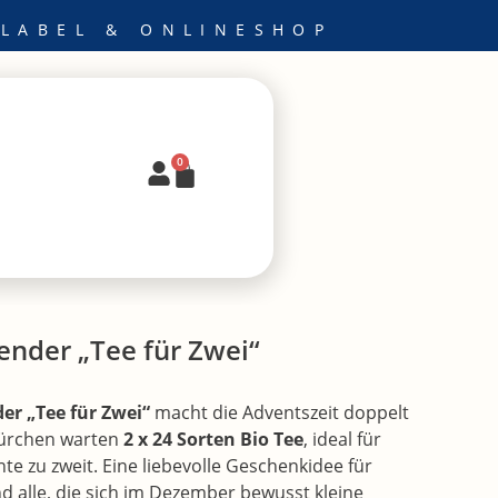
 LABEL & ONLINESHOP
0
Warenkorb
ender „Tee für Zwei“
er „Tee für Zwei“
macht die Adventszeit doppelt
Türchen warten
2 x 24 Sorten Bio Tee
, ideal für
zu zweit. Eine liebevolle Geschenkidee für
d alle, die sich im Dezember bewusst kleine