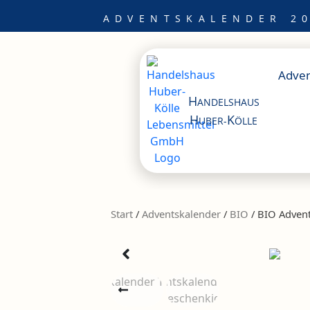
Zum
ADVENTSKALENDER 20
Inhalt
springen
Adven
H
ANDELSHAUS
H
K
UBER-
ÖLLE
Start
/
Adventskalender
/
BIO
/ BIO Advent