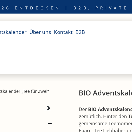
26 ENTDECKEN | B2B, PRIVATE
tskalender
Über uns
Kontakt
B2B
BIO Adventskal
skalender „Tee für Zwei“
Der
BIO Adventskalend
gemütlich. Hinter den 
gemeinsame Teemomente 
Paare, Tee Liebhaber un