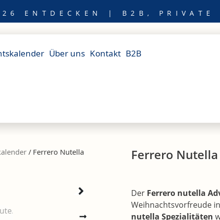
26 ENTDECKEN | B2B, PRIVATE
tskalender
Über uns
Kontakt
B2B
Ferrero Nutell
alender
/ Ferrero Nutella
Der
Ferrero nutella Ad
Weihnachtsvorfreude in 
nutella Spezialitäten
w