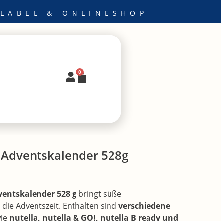
 LABEL & ONLINESHOP
0
Warenkorb
a Adventskalender 528g
ventskalender 528 g
bringt süße
die Adventszeit. Enthalten sind
verschiedene
ie
nutella, nutella & GO!, nutella B ready und