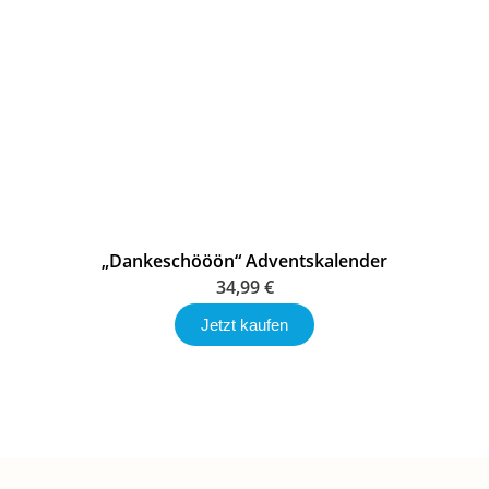
„Dankeschööön“ Adventskalender
34,99
€
Jetzt kaufen