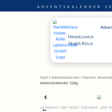
Zum
ADVENTSKALENDER 20
Inhalt
springen
Adven
H
ANDELSHAUS
H
K
UBER-
ÖLLE
Start
/
Adventskalender
/
Marken Adventsk
Adventskalender 528g