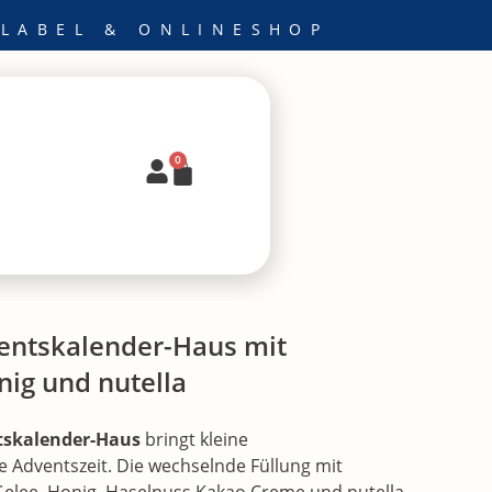
 LABEL & ONLINESHOP
0
Warenkorb
entskalender-Haus mit
ig und nutella
tskalender-Haus
bringt kleine
e Adventszeit. Die wechselnde Füllung mit