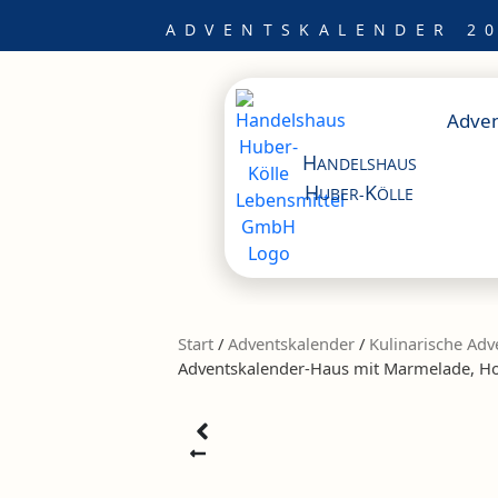
Zum
ADVENTSKALENDER 20
Inhalt
springen
Adven
H
ANDELSHAUS
H
K
UBER-
ÖLLE
Start
/
Adventskalender
/
Kulinarische Adv
Adventskalender-Haus mit Marmelade, Ho