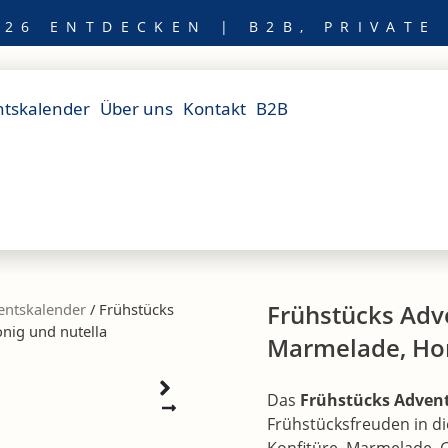
26 ENTDECKEN | B2B, PRIVATE
tskalender
Über uns
Kontakt
B2B
Frühstücks Adv
ents­kalender
/ Frühstücks
nig und nutella
Marmelade, Hon
Das
Frühstücks Adven
Frühstücksfreuden in di