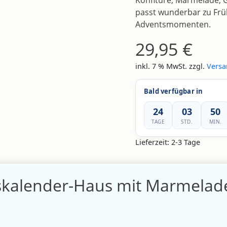
Konfitüre, Marmelade, 
passt wunderbar zu Frü
Adventsmomenten.
29,95
€
inkl. 7 % MwSt.
zzgl.
Versa
Bald verfügbar in
24
03
50
TAGE
STD.
MIN.
Lieferzeit:
2-3 Tage
skalender-Haus mit Marmelad