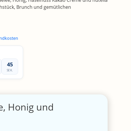
Gelee, Honig, Haselnuss Kakao Creme und nutella
hstück, Brunch und gemütlichen
ndkosten
45
SEK.
e, Honig und