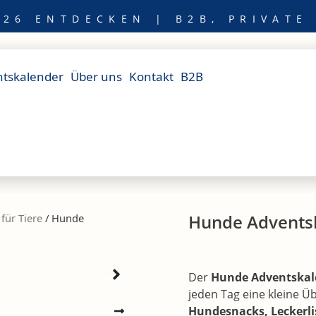
26 ENTDECKEN | B2B, PRIVATE
tskalender
Über uns
Kontakt
B2B
Hunde Advents
für Tiere
/ Hunde
Der
Hunde Adventska
jeden Tag eine kleine Üb
Hundesnacks, Leckerli