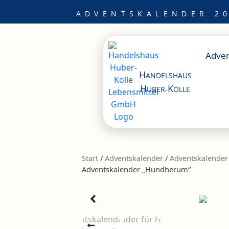
Zum
ADVENTSKALENDER 20
Inhalt
springen
Adven
H
ANDELSHAUS
H
K
UBER-
ÖLLE
Start
/
Adventskalender
/
Advents­kalender 
Adventskalender „Hundherum“