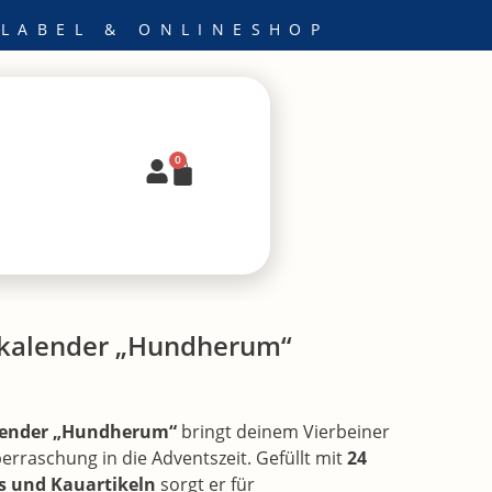
 LABEL & ONLINESHOP
0
Warenkorb
kalender „Hundherum“
lender „Hundherum“
bringt deinem Vierbeiner
erraschung in die Adventszeit. Gefüllt mit
24
s und Kauartikeln
sorgt er für