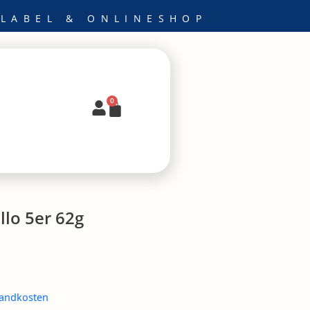
 LABEL & ONLINESHOP
0
Warenkorb
llo 5er 62g
andkosten