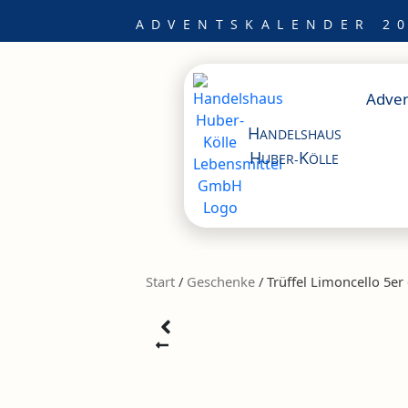
Zum
ADVENTSKALENDER 20
Inhalt
springen
Adven
H
ANDELSHAUS
H
K
UBER-
ÖLLE
Start
/
Geschenke
/ Trüffel Limoncello 5er