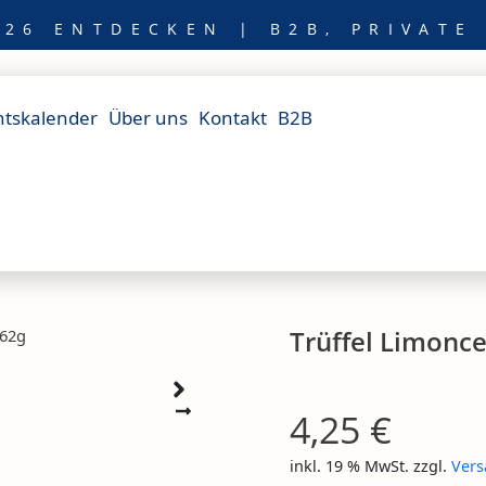
26 ENTDECKEN | B2B, PRIVATE
tskalender
Über uns
Kontakt
B2B
Trüffel Limonce
 62g
4,25
€
inkl. 19 % MwSt.
zzgl.
Vers