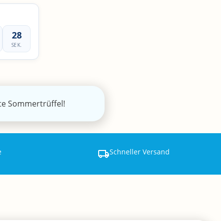
28
SEK.
kte Sommertrüffel!
e
Schneller Versand