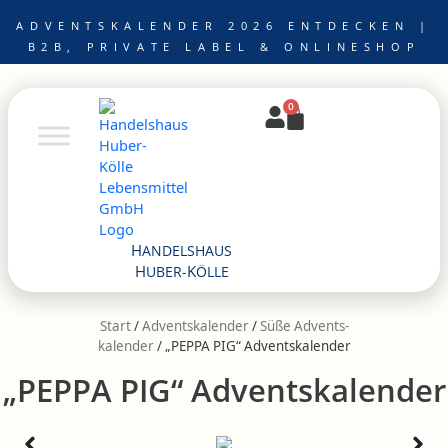
Zum
ADVENTSKALENDER 2026 ENTDECKEN |
Inhalt
B2B, PRIVATE LABEL & ONLINESHOP
springen
0
Warenkorb
H
ANDELSHAUS
H
K
UBER-
ÖLLE
Start
/
Adventskalender
/
Süße Advents­
kalender
/ „PEPPA PIG“ Adventskalender
„PEPPA PIG“ Adventskalender