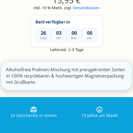
15,95
€
inkl. 19 % MwSt.
zzgl.
Versandkosten
Bald verfügbar in
26
02
59
59
TAGE
STD.
MIN.
SEK.
Lieferzeit:
2-3 Tage
Alkoholfreie Pralinen-Mischung mit preisgekrönten Sorten
in 100% recyclebaren & hochwertigen Magnetverpackung
mit Grußkarte.
24 Geschenke in einem
10 Jahre am Markt