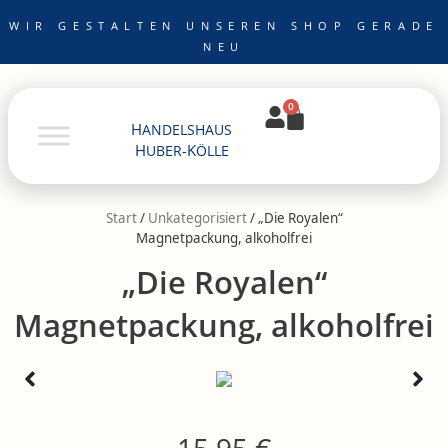
Zum
WIR GESTALTEN UNSEREN SHOP GERADE
Inhalt
NEU
springen
0
Warenkorb
H
ANDELSHAUS
H
K
UBER-
ÖLLE
Start
/
Unkategorisiert
/ „Die Royalen“
Magnetpackung, alkoholfrei
„Die Royalen“
Magnetpackung, alkoholfrei